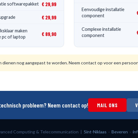
€ 29,99
latie softwarepakket
Eenvoudige installatie
component
€ 29,99
upgrade
Complexe installatie
ksklaar maken
€ 89,90
component
 pc of laptop
ie en dienen nog aangepast te worden. Neem contact op voor een persoonl
 technisch probleem? Neem contact op!
MAIL ONS
anced Computing & Telecommunication |
Sint-Niklaas
·
Beveren
·
in