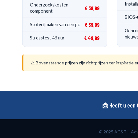
Instal
Onderzoekskosten
€ 39,99
component
BIOS-
€ 39,99
Stofvrij maken van een pc
Gebrui
nieuwe
€ 49,99
Stresstest 48 uur
⚠️ Bovenstaande prijzen zijn richtprijzen ter inspirat
📩 Heeft u een
© 2025 AC&T – Adv