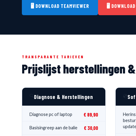
🖥️ DOWNLOAD TEAMVIEWER
🖥️ DOWNLOA
TRANSPARANTE TARIEVEN
Prijslijst herstellingen
🔍
💿
Diagnose & Herstellingen
Sof
€ 89,90
Diagnose pc of laptop
Herinst
bestur
update
€ 30,00
Basisingreep aan de balie