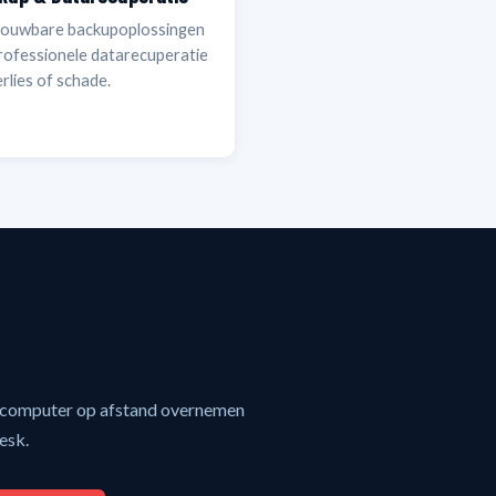
ouwbare backupoplossingen
rofessionele datarecuperatie
erlies of schade.
w computer op afstand overnemen
esk.