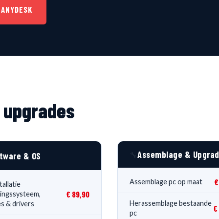
D ANYDESK
 & upgrades
Assemblage & Upgra
🔧
tware & OS
€
Assemblage pc op maat
allatie
€ 89,90
ingssysteem,
Herassemblage bestaande
s & drivers
€
pc