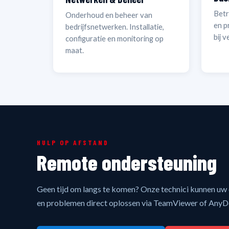
Betr
Onderhoud en beheer van
en p
bedrijfsnetwerken. Installatie,
bij v
configuratie en monitoring op
maat.
HULP OP AFSTAND
Remote ondersteuning
Geen tijd om langs te komen? Onze technici kunnen u
en problemen direct oplossen via TeamViewer of AnyD