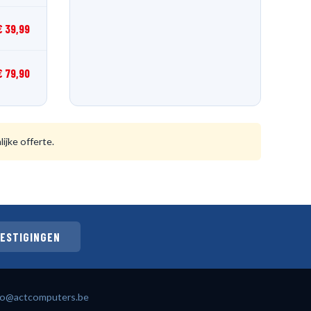
€ 39,99
€ 79,90
ijke offerte.
VESTIGINGEN
fo@actcomputers.be