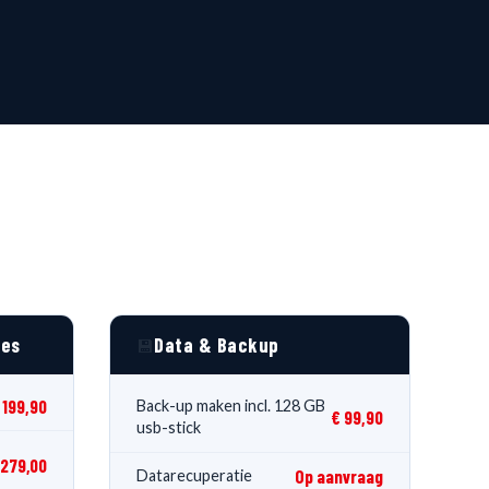
des
Data & Backup
💾
 199,90
Back-up maken incl. 128 GB
€ 99,90
usb-stick
 279,00
Op aanvraag
Datarecuperatie